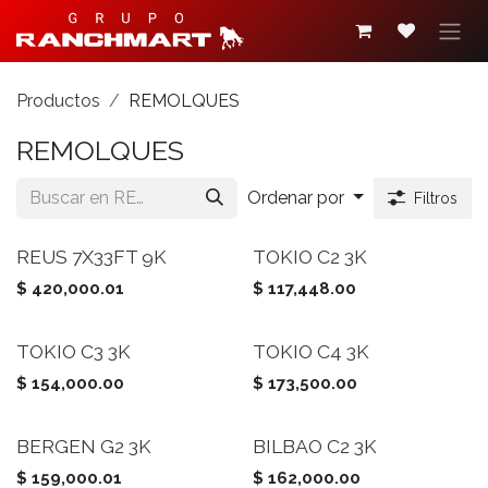
Ir al contenido
Productos
REMOLQUES
REMOLQUES
Ordenar por
Filtros
REUS 7X33FT 9K
TOKIO C2 3K
$
420,000.01
$
117,448.00
TOKIO C3 3K
TOKIO C4 3K
$
154,000.00
$
173,500.00
BERGEN G2 3K
BILBAO C2 3K
$
159,000.01
$
162,000.00