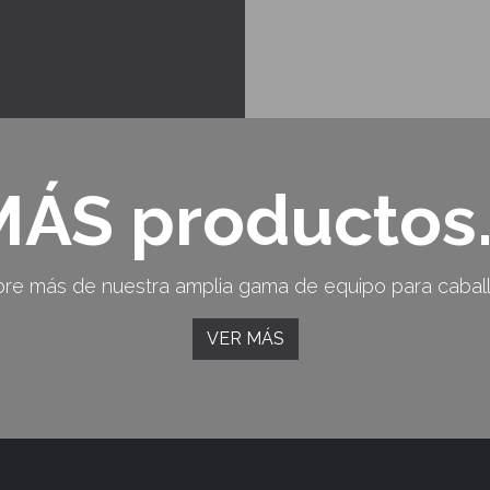
ÁS productos.
re más de nuestra amplia gama de equipo para caball
VER MÁS