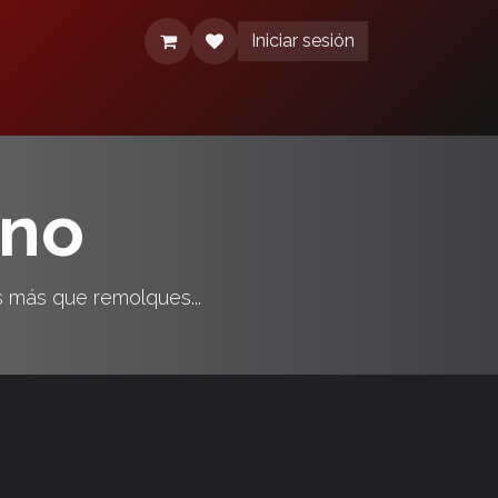
Iniciar sesión
érminos y condiciones
Aviso de Privacidad
ino
s más que remolques...