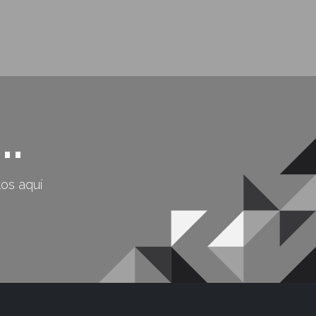
..
os aquí