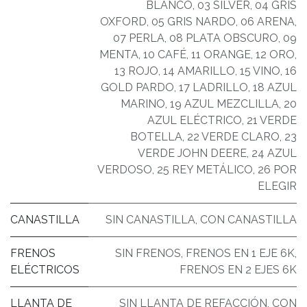
BLANCO
,
03 SILVER
,
04 GRIS
OXFORD
,
05 GRIS NARDO
,
06 ARENA
,
07 PERLA
,
08 PLATA OBSCURO
,
09
MENTA
,
10 CAFÉ
,
11 ORANGE
,
12 ORO
,
13 ROJO
,
14 AMARILLO
,
15 VINO
,
16
GOLD PARDO
,
17 LADRILLO
,
18 AZUL
MARINO
,
19 AZUL MEZCLILLA
,
20
AZUL ELÉCTRICO
,
21 VERDE
BOTELLA
,
22 VERDE CLARO
,
23
VERDE JOHN DEERE
,
24 AZUL
VERDOSO
,
25 REY METÁLICO
,
26 POR
ELEGIR
CANASTILLA
SIN CANASTILLA
,
CON CANASTILLA
FRENOS
SIN FRENOS
,
FRENOS EN 1 EJE 6K
,
ELÉCTRICOS
FRENOS EN 2 EJES 6K
LLANTA DE
SIN LLANTA DE REFACCIÓN
,
CON