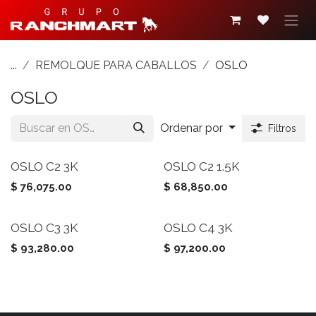
Ir al contenido
...
REMOLQUE PARA CABALLOS
OSLO
OSLO
Ordenar por
Filtros
OSLO C2 3K
OSLO C2 1.5K
$
76,075.00
$
68,850.00
OSLO C3 3K
OSLO C4 3K
$
93,280.00
$
97,200.00