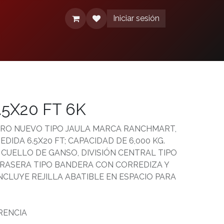
Iniciar sesión
érminos y condiciones
Aviso de Privacidad
5X20 FT 6K
O NUEVO TIPO JAULA MARCA RANCHMART,
IDA 6.5X20 FT; CAPACIDAD DE 6,000 KG.
CUELLO DE GANSO, DIVISIÓN CENTRAL TIPO
TRASERA TIPO BANDERA CON CORREDIZA Y
INCLUYE REJILLA ABATIBLE EN ESPACIO PARA
RENCIA