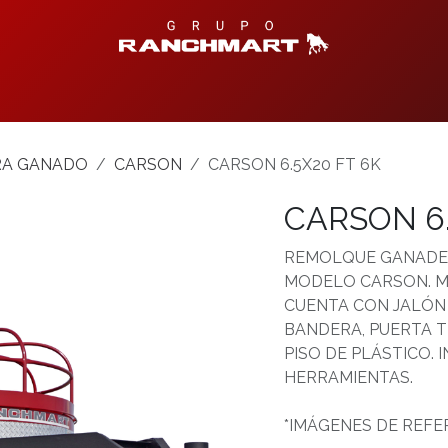
Productos Disponibles
Centro de Ayuda
Contáctanos
T
RA GANADO
CARSON
CARSON 6.5X20 FT 6K
CARSON 6.
REMOLQUE GANADER
MODELO CARSON. MED
CUENTA CON JALÓN 
BANDERA, PUERTA 
PISO DE PLÁSTICO. 
HERRAMIENTAS.
*IMÁGENES DE REFE