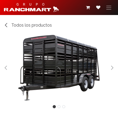
Ir al contenido
Todos los productos