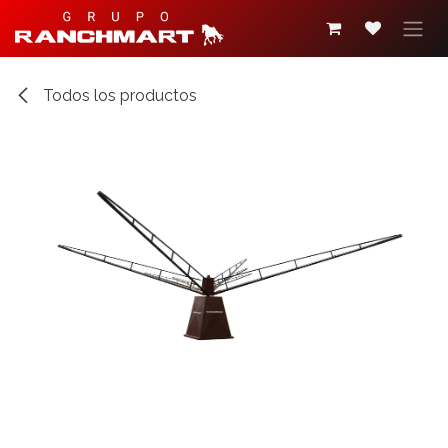
Ir al contenido
Todos los productos