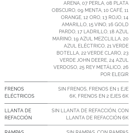
ARENA
,
07 PERLA
,
08 PLATA
OBSCURO
,
09 MENTA
,
10 CAFÉ
,
11
ORANGE
,
12 ORO
,
13 ROJO
,
14
AMARILLO
,
15 VINO
,
16 GOLD
PARDO
,
17 LADRILLO
,
18 AZUL
MARINO
,
19 AZUL MEZCLILLA
,
20
AZUL ELÉCTRICO
,
21 VERDE
BOTELLA
,
22 VERDE CLARO
,
23
VERDE JOHN DEERE
,
24 AZUL
VERDOSO
,
25 REY METÁLICO
,
26
POR ELEGIR
FRENOS
SIN FRENOS
,
FRENOS EN 1 EJE
ELÉCTRICOS
6K
,
FRENOS EN 2 EJES 6K
LLANTA DE
SIN LLANTA DE REFACCIÓN
,
CON
REFACCIÓN
LLANTA DE REFACCIÓN 6K
RAMPAS
SIN RAMPAS
,
CON RAMPAS