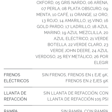
OXFORD
,
05 GRIS NARDO
,
06 ARENA
,
07 PERLA
,
08 PLATA OBSCURO
,
09
MENTA
,
10 CAFÉ
,
11 ORANGE
,
12 ORO
,
13 ROJO
,
14 AMARILLO
,
15 VINO
,
16
GOLD PARDO
,
17 LADRILLO
,
18 AZUL
MARINO
,
19 AZUL MEZCLILLA
,
20
AZUL ELÉCTRICO
,
21 VERDE
BOTELLA
,
22 VERDE CLARO
,
23
VERDE JOHN DEERE
,
24 AZUL
VERDOSO
,
25 REY METÁLICO
,
26 POR
ELEGIR
FRENOS
SIN FRENOS
,
FRENOS EN 1 EJE 9K
,
ELÉCTRICOS
FRENOS EN 2 EJES 9K
LLANTA DE
SIN LLANTA DE REFACCIÓN
,
CON
REFACCIÓN
LLANTA DE REFACCIÓN 105 PSI
RAMPA
SIN RAMPA
,
CON RAMPA