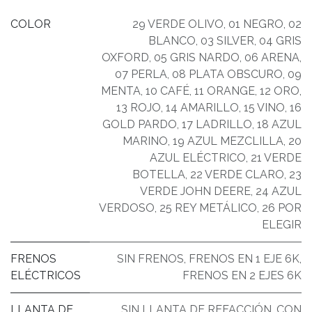
COLOR
29 VERDE OLIVO
,
01 NEGRO
,
02
BLANCO
,
03 SILVER
,
04 GRIS
OXFORD
,
05 GRIS NARDO
,
06 ARENA
,
07 PERLA
,
08 PLATA OBSCURO
,
09
MENTA
,
10 CAFÉ
,
11 ORANGE
,
12 ORO
,
13 ROJO
,
14 AMARILLO
,
15 VINO
,
16
GOLD PARDO
,
17 LADRILLO
,
18 AZUL
MARINO
,
19 AZUL MEZCLILLA
,
20
AZUL ELÉCTRICO
,
21 VERDE
BOTELLA
,
22 VERDE CLARO
,
23
VERDE JOHN DEERE
,
24 AZUL
VERDOSO
,
25 REY METÁLICO
,
26 POR
ELEGIR
FRENOS
SIN FRENOS
,
FRENOS EN 1 EJE 6K
,
ELÉCTRICOS
FRENOS EN 2 EJES 6K
LLANTA DE
SIN LLANTA DE REFACCIÓN
,
CON