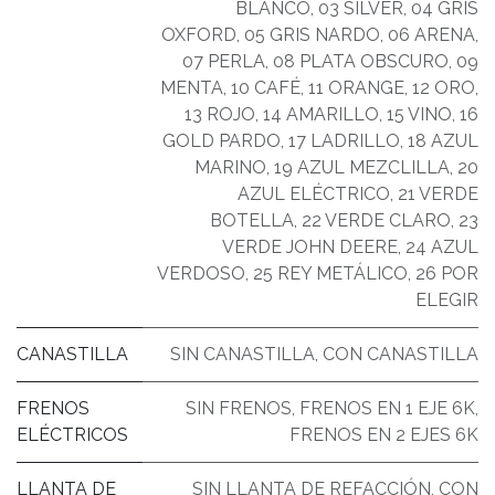
BLANCO
,
03 SILVER
,
04 GRIS
OXFORD
,
05 GRIS NARDO
,
06 ARENA
,
07 PERLA
,
08 PLATA OBSCURO
,
09
MENTA
,
10 CAFÉ
,
11 ORANGE
,
12 ORO
,
13 ROJO
,
14 AMARILLO
,
15 VINO
,
16
GOLD PARDO
,
17 LADRILLO
,
18 AZUL
MARINO
,
19 AZUL MEZCLILLA
,
20
AZUL ELÉCTRICO
,
21 VERDE
BOTELLA
,
22 VERDE CLARO
,
23
VERDE JOHN DEERE
,
24 AZUL
VERDOSO
,
25 REY METÁLICO
,
26 POR
ELEGIR
CANASTILLA
SIN CANASTILLA
,
CON CANASTILLA
FRENOS
SIN FRENOS
,
FRENOS EN 1 EJE 6K
,
ELÉCTRICOS
FRENOS EN 2 EJES 6K
LLANTA DE
SIN LLANTA DE REFACCIÓN
,
CON