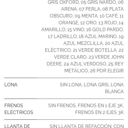
GRIS OXFORD
,
05 GRIS NARDO
,
06
ARENA
,
07 PERLA
,
08 PLATA
OBSCURO
,
09 MENTA
,
10 CAFÉ
,
11
ORANGE
,
12 ORO
,
13 ROJO
,
14
AMARILLO
,
15 VINO
,
16 GOLD PARDO
,
17 LADRILLO
,
18 AZUL MARINO
,
19
AZUL MEZCLILLA
,
20 AZUL
ELÉCTRICO
,
21 VERDE BOTELLA
,
22
VERDE CLARO
,
23 VERDE JOHN
DEERE
,
24 AZUL VERDOSO
,
25 REY
METÁLICO
,
26 POR ELEGIR
LONA
SIN LONA
,
LONA GRIS
,
LONA
BLANCA
FRENOS
SIN FRENOS
,
FRENOS EN 1 EJE 3K
,
ELÉCTRICOS
FRENOS EN 2 EJES 3K
LLANTA DE
SIN LLANTA DE REFACCIÓN
,
CON