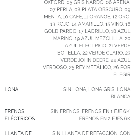
OXFORD
,
05 GRIS NARDO
,
06 ARENA
,
07 PERLA
,
08 PLATA OBSCURO
,
09
MENTA
,
10 CAFÉ
,
11 ORANGE
,
12 ORO
,
13 ROJO
,
14 AMARILLO
,
15 VINO
,
16
GOLD PARDO
,
17 LADRILLO
,
18 AZUL
MARINO
,
19 AZUL MEZCLILLA
,
20
AZUL ELÉCTRICO
,
21 VERDE
BOTELLA
,
22 VERDE CLARO
,
23
VERDE JOHN DEERE
,
24 AZUL
VERDOSO
,
25 REY METÁLICO
,
26 POR
ELEGIR
LONA
SIN LONA
,
LONA GRIS
,
LONA
BLANCA
FRENOS
SIN FRENOS
,
FRENOS EN 1 EJE 6K
,
ELÉCTRICOS
FRENOS EN 2 EJES 6K
LLANTA DE
SIN LLANTA DE REFACCIÓN
,
CON