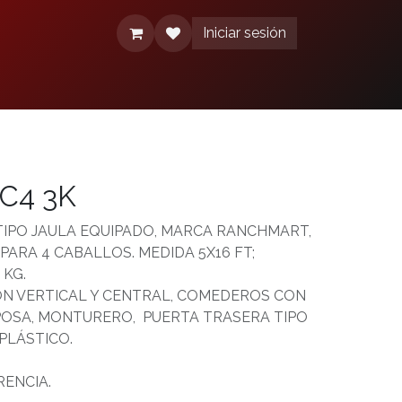
Iniciar sesión
érminos y condiciones
Aviso de Privacidad
C4 3K
IPO JAULA EQUIPADO, MARCA RANCHMART,
RA 4 CABALLOS. MEDIDA 5X16 FT;
 KG.
ÓN VERTICAL Y CENTRAL, COMEDEROS CON
POSA, MONTURERO, PUERTA TRASERA TIPO
PLÁSTICO.
RENCIA.