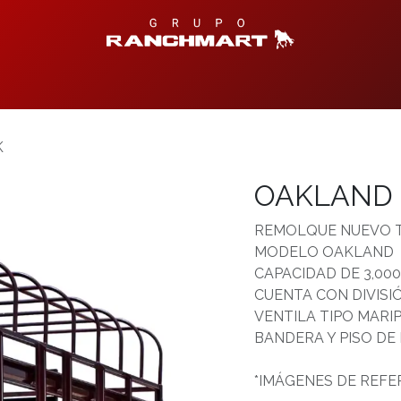
Productos Disponibles
Centro de Ayuda
Contáctanos
T
K
OAKLAND 
REMOLQUE NUEVO T
MODELO OAKLAND PA
CAPACIDAD DE 3,000
CUENTA CON DIVISI
VENTILA TIPO MARI
BANDERA Y PISO DE 
*IMÁGENES DE REFE