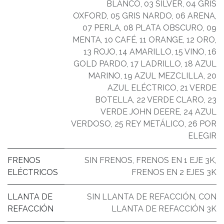
BLANCO
,
03 SILVER
,
04 GRIS
OXFORD
,
05 GRIS NARDO
,
06 ARENA
,
07 PERLA
,
08 PLATA OBSCURO
,
09
MENTA
,
10 CAFÉ
,
11 ORANGE
,
12 ORO
,
13 ROJO
,
14 AMARILLO
,
15 VINO
,
16
GOLD PARDO
,
17 LADRILLO
,
18 AZUL
MARINO
,
19 AZUL MEZCLILLA
,
20
AZUL ELÉCTRICO
,
21 VERDE
BOTELLA
,
22 VERDE CLARO
,
23
VERDE JOHN DEERE
,
24 AZUL
VERDOSO
,
25 REY METÁLICO
,
26 POR
ELEGIR
FRENOS
SIN FRENOS
,
FRENOS EN 1 EJE 3K
,
ELÉCTRICOS
FRENOS EN 2 EJES 3K
LLANTA DE
SIN LLANTA DE REFACCIÓN
,
CON
REFACCIÓN
LLANTA DE REFACCIÓN 3K