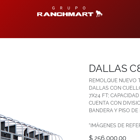
Productos Disponibles
Centro de Ayuda
Contáctanos
T
DALLAS C
REMOLQUE NUEVO T
DALLAS CON CUELLO
7X24 FT; CAPACIDAD 
CUENTA CON DIVISI
BANDERA Y PISO DE 
*IMÁGENES DE REFE
$
256,000.00