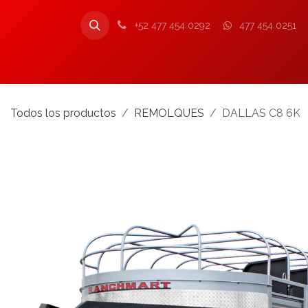
Ir al contenido
+52 477 454 0292
477 454 0251
Inicio
Nosotros
Productos
Tienda
Todos los productos
REMOLQUES
DALLAS C8 6K