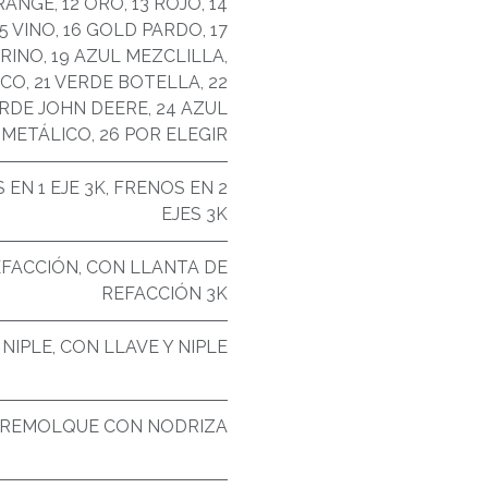
ORANGE
,
12 ORO
,
13 ROJO
,
14
15 VINO
,
16 GOLD PARDO
,
17
ARINO
,
19 AZUL MEZCLILLA
,
ICO
,
21 VERDE BOTELLA
,
22
ERDE JOHN DEERE
,
24 AZUL
 METÁLICO
,
26 POR ELEGIR
 EN 1 EJE 3K
,
FRENOS EN 2
EJES 3K
EFACCIÓN
,
CON LLANTA DE
REFACCIÓN 3K
 NIPLE
,
CON LLAVE Y NIPLE
REMOLQUE CON NODRIZA