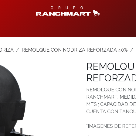
Productos Disponibles
Centro de Ayuda
Contáctanos
T
DRIZA
REMOLQUE CON NODRIZA REFORZADA 40%
REMOLQUE
REFORZAD
REMOLQUE CON NOD
RANCHMART. MEDIDA 
MTS ; CAPACIDAD DE 
CUENTA CON TANQU
*IMÁGENES DE REFE