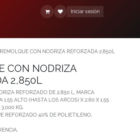
Iniciar sesión
érminos y condiciones
Aviso de Privacidad
REMOLQUE CON NODRIZA REFORZADA 2,850L
 CON NODRIZA
A 2,850L
RIZA REFORZADO DE 2,850 L, MARCA
1.55 ALTO (HASTA LOS ARCOS) X 2.60 X 1.55
3,000 KG.
E REFORZADO 40% DE POLIETILENO.
RENCIA.