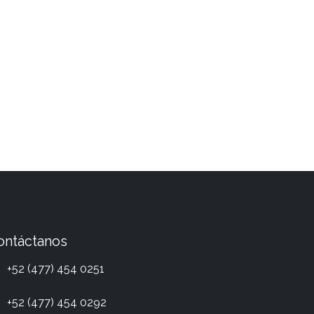
ontáctanos
+52 (477) 454 0251
+52 (477) 454 0292