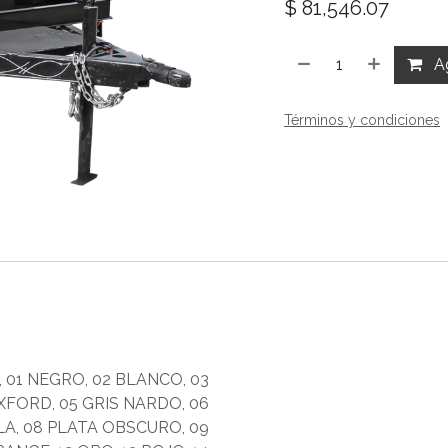
$
81,546.07
Ag
Términos y condiciones
,
01 NEGRO
,
02 BLANCO
,
03
OXFORD
,
05 GRIS NARDO
,
06
LA
,
08 PLATA OBSCURO
,
09