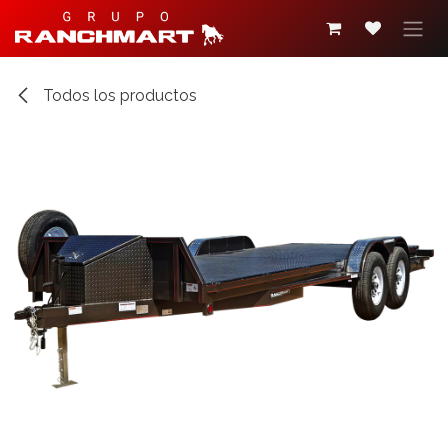
Ir al contenido
Todos los productos