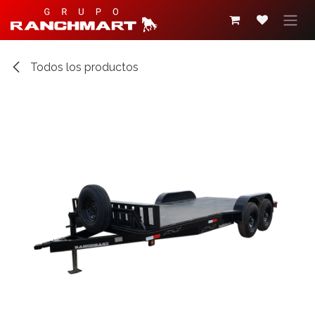
Ir al contenido
Todos los productos