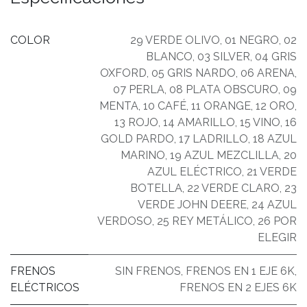
COLOR
29 VERDE OLIVO
,
01 NEGRO
,
02
BLANCO
,
03 SILVER
,
04 GRIS
OXFORD
,
05 GRIS NARDO
,
06 ARENA
,
07 PERLA
,
08 PLATA OBSCURO
,
09
MENTA
,
10 CAFÉ
,
11 ORANGE
,
12 ORO
,
13 ROJO
,
14 AMARILLO
,
15 VINO
,
16
GOLD PARDO
,
17 LADRILLO
,
18 AZUL
MARINO
,
19 AZUL MEZCLILLA
,
20
AZUL ELÉCTRICO
,
21 VERDE
BOTELLA
,
22 VERDE CLARO
,
23
VERDE JOHN DEERE
,
24 AZUL
VERDOSO
,
25 REY METÁLICO
,
26 POR
ELEGIR
FRENOS
SIN FRENOS
,
FRENOS EN 1 EJE 6K
,
ELÉCTRICOS
FRENOS EN 2 EJES 6K