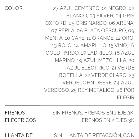
COLOR
27 AZUL CEMENTO
,
01 NEGRO
,
02
BLANCO
,
03 SILVER
,
04 GRIS
OXFORD
,
05 GRIS NARDO
,
06 ARENA
,
07 PERLA
,
08 PLATA OBSCURO
,
09
MENTA
,
10 CAFÉ
,
11 ORANGE
,
12 ORO
,
13 ROJO
,
14 AMARILLO
,
15 VINO
,
16
GOLD PARDO
,
17 LADRILLO
,
18 AZUL
MARINO
,
19 AZUL MEZCLILLA
,
20
AZUL ELÉCTRICO
,
21 VERDE
BOTELLA
,
22 VERDE CLARO
,
23
VERDE JOHN DEERE
,
24 AZUL
VERDOSO
,
25 REY METÁLICO
,
26 POR
ELEGIR
FRENOS
SIN FRENOS
,
FRENOS EN 1 EJE 3K
,
ELÉCTRICOS
FRENOS EN 2 EJES 3K
LLANTA DE
SIN LLANTA DE REFACCIÓN
,
CON