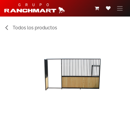
Ir al contenido
Todos los productos