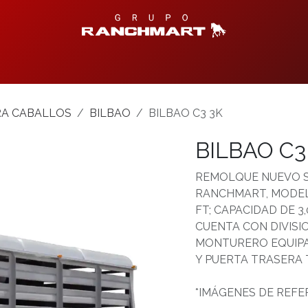
Productos Disponibles
Centro de Ayuda
Contáctanos
T
A CABALLOS
BILBAO
BILBAO C3 3K
BILBAO C3
REMOLQUE NUEVO S
RANCHMART, MODELO
FT; CAPACIDAD DE 3,
CUENTA CON DIVISI
MONTURERO EQUIPAD
Y PUERTA TRASERA 
*IMÁGENES DE REFE