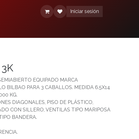
Iniciar sesión
érminos y condiciones
Aviso de Privacidad
 3K
EMIABIERTO EQUIPADO MARCA
 BILBAO PARA 3 CABALLOS. MEDIDA 6.5X14
000 KG.
ONES DIAGONALES, PISO DE PLÁSTICO,
O CON SILLERO, VENTILAS TIPO MARIPOSA
TIPO BANDERA.
RENCIA.