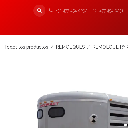
Ir al contenido
+52 477 454 0292
477 454 0251
Inicio
Nosotros
Productos
Tienda
Todos los productos
REMOLQUES
REMOLQUE PAR