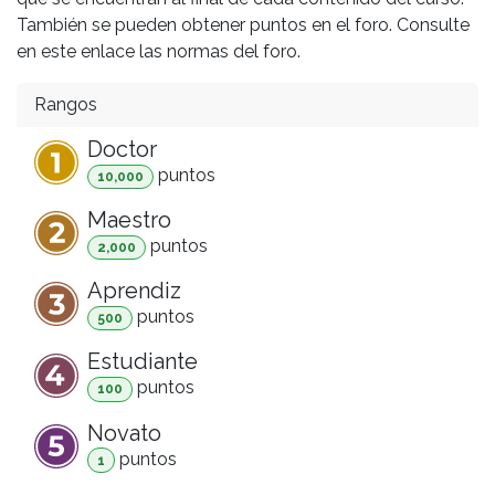
También se pueden obtener puntos en el foro. Consulte
en este enlace las normas del foro.
Rangos
Doctor
punto
s
10,000
Maestro
punto
s
2,000
Aprendiz
punto
s
500
Estudiante
punto
s
100
Novato
punto
s
1